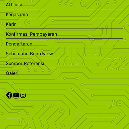
Affiliasi
Kerjasama
Karir
Konfirmasi Pembayaran
Pendaftaran
Schematic Boardview
Sumber Referensi
Galeri