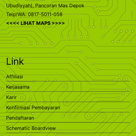
Ubudiyyah), Pancoran Mas Depok
Telp/WA: 0817-5011-058
<<<< LIHAT MAPS >>>>
Link
Affiliasi
Kerjasama
Karir
Konfirmasi Pembayaran
Pendaftaran
Schematic Boardview