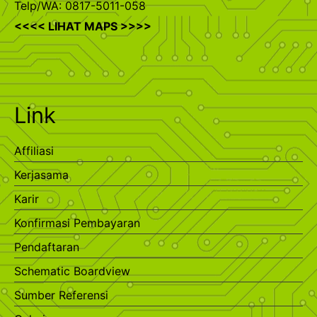
Telp/WA: 0817-5011-058
<<<< LIHAT MAPS >>>>
Link
Affiliasi
Kerjasama
Karir
Konfirmasi Pembayaran
Pendaftaran
Schematic Boardview
Sumber Referensi