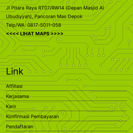
Jl Pitara Raya RT07/RW14 (Depan Masjid Al
Ubudiyyah), Pancoran Mas Depok
Telp/WA: 0817-5011-058
<<<< LIHAT MAPS >>>>
Link
Affiliasi
Kerjasama
Karir
Konfirmasi Pembayaran
Pendaftaran