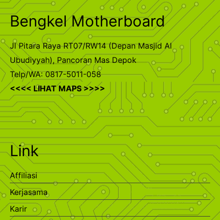
Bengkel Motherboard
Jl Pitara Raya RT07/RW14 (Depan Masjid Al
Ubudiyyah), Pancoran Mas Depok
Telp/WA: 0817-5011-058
<<<< LIHAT MAPS >>>>
Link
Affiliasi
Kerjasama
Karir