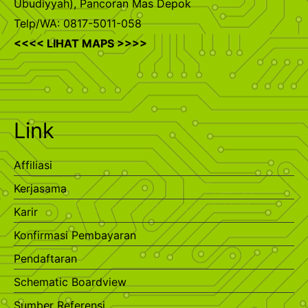
Ubudiyyah), Pancoran Mas Depok
Telp/WA: 0817-5011-058
<<<< LIHAT MAPS >>>>
Link
Affiliasi
Kerjasama
Karir
Konfirmasi Pembayaran
Pendaftaran
Schematic Boardview
Sumber Referensi