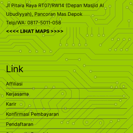
Jl Pitara Raya RT07/RW14 (Depan Masjid Al
Ubudiyyah), Pancoran Mas Depok
Telp/WA: 0817-5011-058
<<<< LIHAT MAPS >>>>
Link
Affiliasi
Kerjasama
Karir
Konfirmasi Pembayaran
Pendaftaran