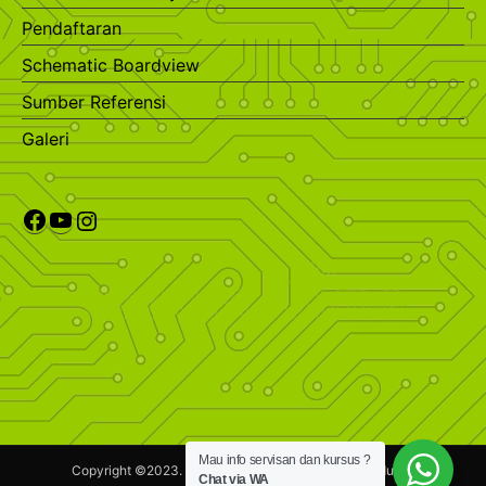
Pendaftaran
Schematic Boardview
Sumber Referensi
Galeri
Mau info servisan dan kursus ?
Copyright ©2023.
Maestronik.com.
Hak Cipta dilindungi.
Chat via WA