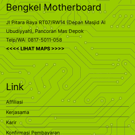
Bengkel Motherboard
Jl Pitara Raya RT07/RW14 (Depan Masjid Al
Ubudiyyah), Pancoran Mas Depok
Telp/WA: 0817-5011-058
<<<< LIHAT MAPS >>>>
Link
Affiliasi
Kerjasama
Karir
Konfirmasi Pembayaran