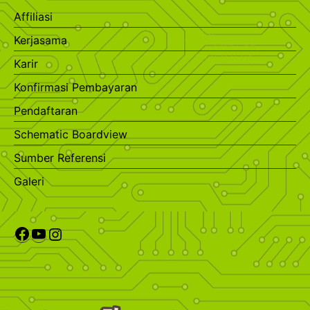
Affiliasi
Kerjasama
Karir
Konfirmasi Pembayaran
Pendaftaran
Schematic Boardview
Sumber Referensi
Galeri