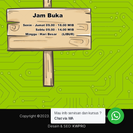
Mau info servisan dan kursus ?
Copyright ©2023.
Maestronik.com.
Hak Cipta dilindungi.
Chat via WA
Desain & SEO:
KWPRO