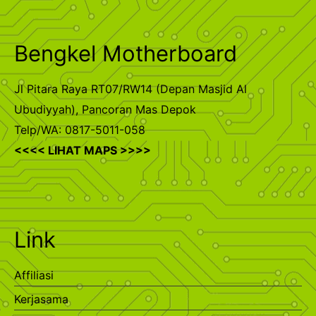
Bengkel Motherboard
Jl Pitara Raya RT07/RW14 (Depan Masjid Al
Ubudiyyah), Pancoran Mas Depok
Telp/WA: 0817-5011-058
<<<< LIHAT MAPS >>>>
Link
Affiliasi
Kerjasama