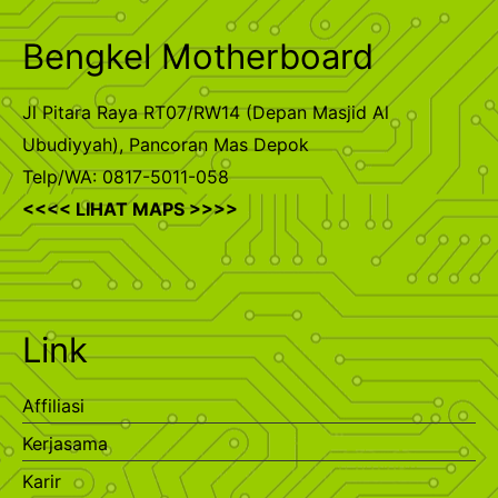
Bengkel Motherboard
Jl Pitara Raya RT07/RW14 (Depan Masjid Al
Ubudiyyah), Pancoran Mas Depok
Telp/WA: 0817-5011-058
<<<< LIHAT MAPS >>>>
Link
Affiliasi
Kerjasama
Karir