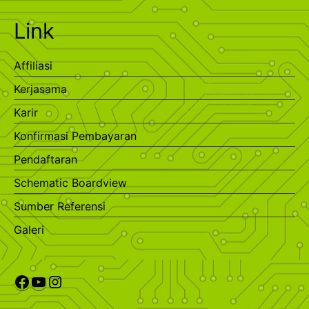
Link
Affiliasi
Kerjasama
Karir
Konfirmasi Pembayaran
Pendaftaran
Schematic Boardview
Sumber Referensi
Galeri