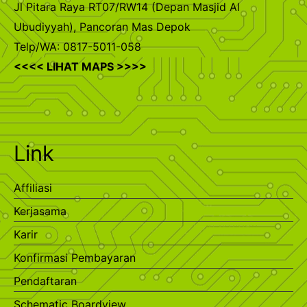
Jl Pitara Raya RT07/RW14 (Depan Masjid Al
Ubudiyyah), Pancoran Mas Depok
Telp/WA: 0817-5011-058
<<<< LIHAT MAPS >>>>
Link
Affiliasi
Kerjasama
Karir
Konfirmasi Pembayaran
Pendaftaran
Schematic Boardview