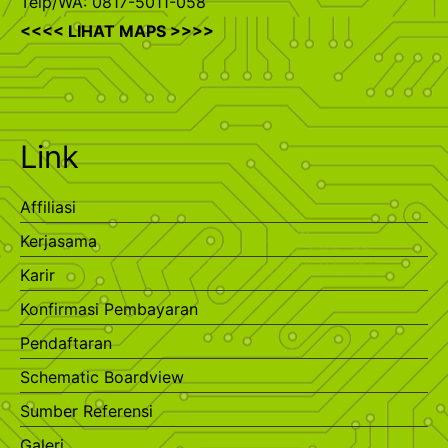
Telp/WA: 0817-5011-058
<<<< LIHAT MAPS >>>>
Link
Affiliasi
Kerjasama
Karir
Konfirmasi Pembayaran
Pendaftaran
Schematic Boardview
Sumber Referensi
Galeri