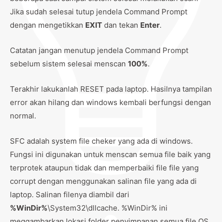
Jika sudah selesai tutup jendela Command Prompt
dengan mengetikkan
EXIT
dan tekan
Enter
.
Catatan jangan menutup jendela Command Prompt
sebelum sistem selesai menscan
100%
.
Terakhir lakukanlah RESET pada laptop. Hasilnya tampilan
error akan hilang dan windows kembali berfungsi dengan
normal.
SFC adalah system file cheker yang ada di windows.
Fungsi ini digunakan untuk menscan semua file baik yang
terprotek ataupun tidak dan memperbaiki file file yang
corrupt dengan menggunakan salinan file yang ada di
laptop. Salinan filenya diambil dari
%WinDir%
\System32\dllcache. %WinDir% ini
meggambarkan lokasi folder penyimpanan semua file OS