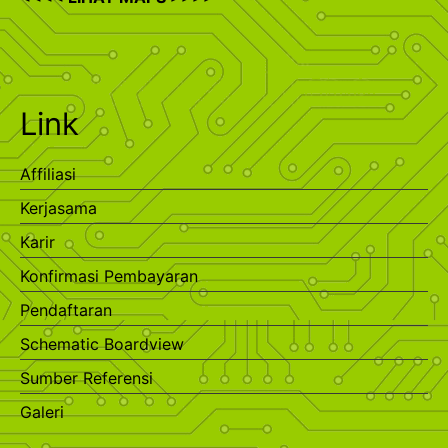
Link
Affiliasi
Kerjasama
Karir
Konfirmasi Pembayaran
Pendaftaran
Schematic Boardview
Sumber Referensi
Galeri