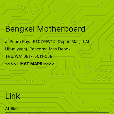
Bengkel Motherboard
Jl Pitara Raya RT07/RW14 (Depan Masjid Al
Ubudiyyah), Pancoran Mas Depok
Telp/WA: 0817-5011-058
<<<< LIHAT MAPS >>>>
Link
Affiliasi