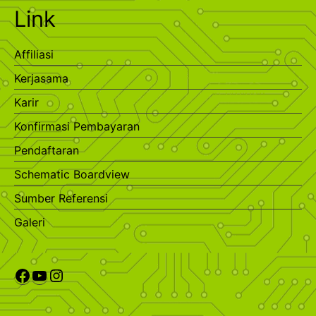
Link
Affiliasi
Kerjasama
Karir
Konfirmasi Pembayaran
Pendaftaran
Schematic Boardview
Sumber Referensi
Galeri