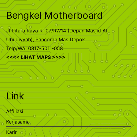
Bengkel Motherboard
Jl Pitara Raya RT07/RW14 (Depan Masjid Al
Ubudiyyah), Pancoran Mas Depok
Telp/WA: 0817-5011-058
<<<< LIHAT MAPS >>>>
Link
Affiliasi
Kerjasama
Karir