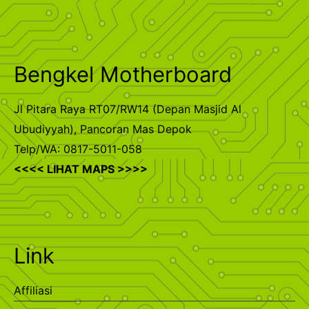
Bengkel Motherboard
Jl Pitara Raya RT07/RW14 (Depan Masjid Al
Ubudiyyah), Pancoran Mas Depok
Telp/WA: 0817-5011-058
<<<< LIHAT MAPS >>>>
Link
Affiliasi