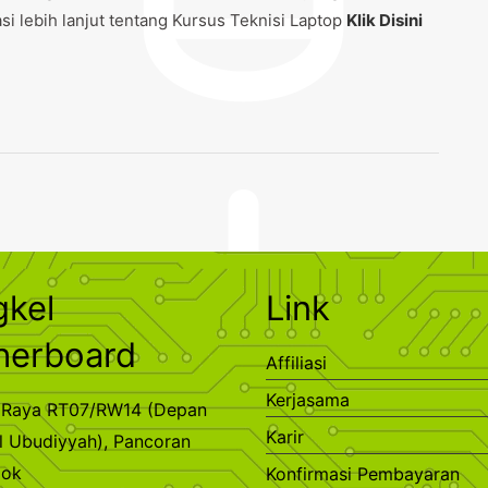
i lebih lanjut tentang Kursus Teknisi Laptop
Klik Disini
gkel
Link
herboard
Affiliasi
Kerjasama
ra Raya RT07/RW14 (Depan
Karir
l Ubudiyyah), Pancoran
pok
Konfirmasi Pembayaran