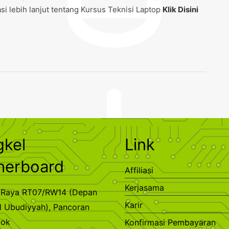
i lebih lanjut tentang Kursus Teknisi Laptop
Klik Disini
gkel
Link
herboard
Affiliasi
Kerjasama
ra Raya RT07/RW14 (Depan
Karir
l Ubudiyyah), Pancoran
pok
Konfirmasi Pembayaran