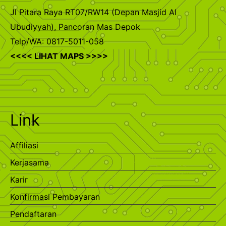
Jl Pitara Raya RT07/RW14 (Depan Masjid Al
Ubudiyyah), Pancoran Mas Depok
Telp/WA: 0817-5011-058
<<<< LIHAT MAPS >>>>
Link
Affiliasi
Kerjasama
Karir
Konfirmasi Pembayaran
Pendaftaran