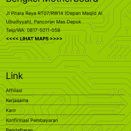
Jl Pitara Raya RT07/RW14 (Depan Masjid Al
Ubudiyyah), Pancoran Mas Depok
Telp/WA: 0817-5011-058
<<<< LIHAT MAPS >>>>
Link
Affiliasi
Kerjasama
Karir
Konfirmasi Pembayaran
Pendaftaran