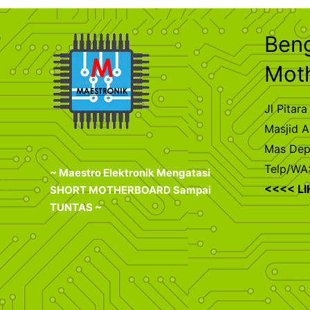
Ben
Mot
Jl Pita
Masjid A
Mas De
Telp/WA
~ Maestro Elektronik Mengatasi
<<<< L
SHORT MOTHERBOARD Sampai
TUNTAS ~