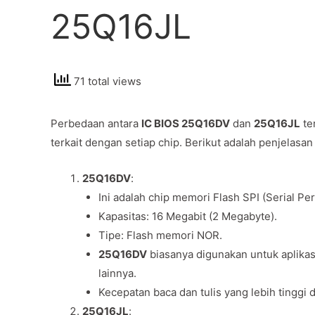
25Q16JL
71 total views
Perbedaan antara
IC BIOS 25Q16DV
dan
25Q16JL
te
terkait dengan setiap chip. Berikut adalah penjelasa
25Q16DV
:
Ini adalah chip memori Flash SPI (Serial Pe
Kapasitas: 16 Megabit (2 Megabyte).
Tipe: Flash memori NOR.
25Q16DV
biasanya digunakan untuk aplikas
lainnya.
Kecepatan baca dan tulis yang lebih tinggi 
25Q16JL
: