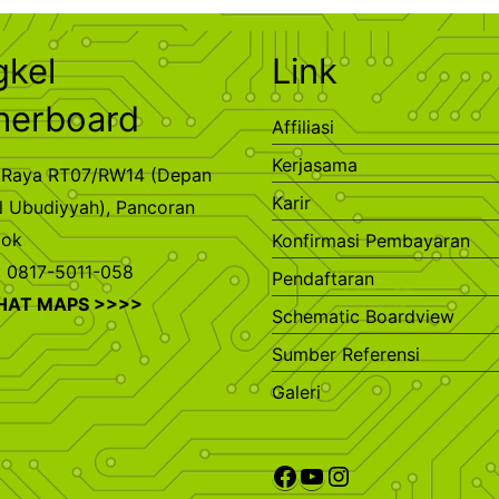
gkel
Link
herboard
Affiliasi
Kerjasama
ra Raya RT07/RW14 (Depan
Karir
l Ubudiyyah), Pancoran
pok
Konfirmasi Pembayaran
: 0817-5011-058
Pendaftaran
IHAT MAPS >>>>
Schematic Boardview
Sumber Referensi
Galeri