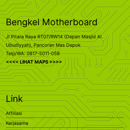
Bengkel Motherboard
Jl Pitara Raya RT07/RW14 (Depan Masjid Al
Ubudiyyah), Pancoran Mas Depok
Telp/WA: 0817-5011-058
<<<< LIHAT MAPS >>>>
Link
Affiliasi
Kerjasama