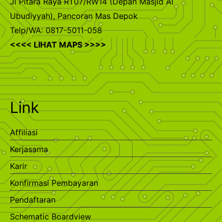
Jl Pitara Raya RT07/RW14 (Depan Masjid Al
Ubudiyyah), Pancoran Mas Depok
Telp/WA: 0817-5011-058
<<<< LIHAT MAPS >>>>
Link
Affiliasi
Kerjasama
Karir
Konfirmasi Pembayaran
Pendaftaran
Schematic Boardview