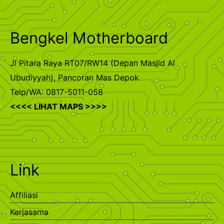
Bengkel Motherboard
Jl Pitara Raya RT07/RW14 (Depan Masjid Al
Ubudiyyah), Pancoran Mas Depok
Telp/WA: 0817-5011-058
<<<< LIHAT MAPS >>>>
Link
Affiliasi
Kerjasama