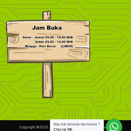
Mau info servisan dan kursus ?
Copyright ©2023.
Maestronik.com.
Hak Cipta dilindungi.
Chat via WA