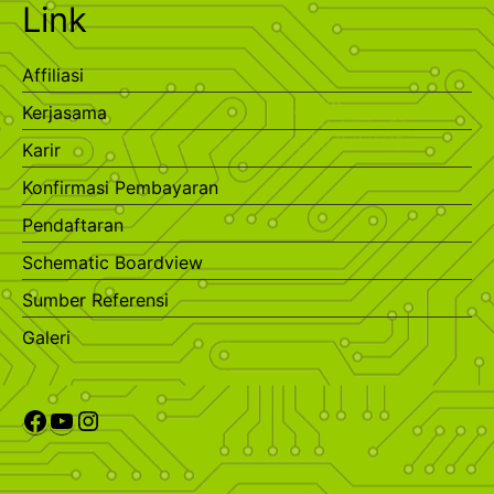
Link
Affiliasi
Kerjasama
Karir
Konfirmasi Pembayaran
Pendaftaran
Schematic Boardview
Sumber Referensi
Galeri