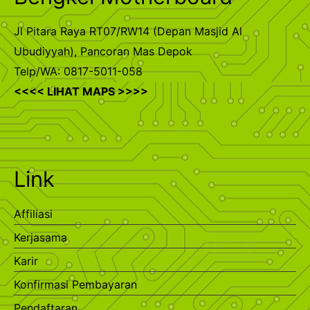
Jl Pitara Raya RT07/RW14 (Depan Masjid Al
Ubudiyyah), Pancoran Mas Depok
Telp/WA: 0817-5011-058
<<<< LIHAT MAPS >>>>
Link
Affiliasi
Kerjasama
Karir
Konfirmasi Pembayaran
Pendaftaran