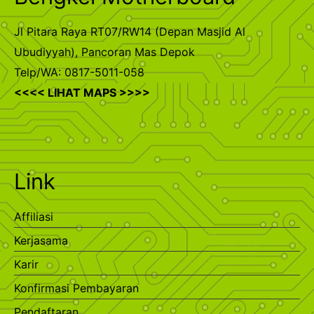
Jl Pitara Raya RT07/RW14 (Depan Masjid Al
Ubudiyyah), Pancoran Mas Depok
Telp/WA: 0817-5011-058
<<<< LIHAT MAPS >>>>
Link
Affiliasi
Kerjasama
Karir
Konfirmasi Pembayaran
Pendaftaran