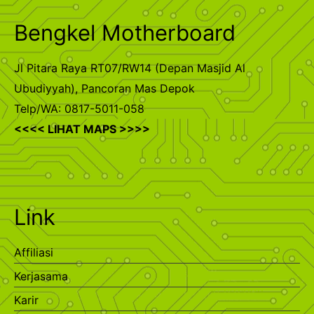
Bengkel Motherboard
Jl Pitara Raya RT07/RW14 (Depan Masjid Al
Ubudiyyah), Pancoran Mas Depok
Telp/WA: 0817-5011-058
<<<< LIHAT MAPS >>>>
Link
Affiliasi
Kerjasama
Karir