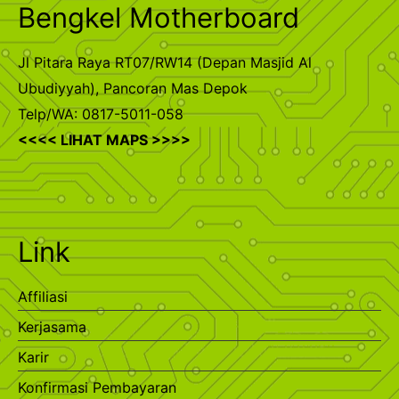
Bengkel Motherboard
Jl Pitara Raya RT07/RW14 (Depan Masjid Al
Ubudiyyah), Pancoran Mas Depok
Telp/WA: 0817-5011-058
<<<< LIHAT MAPS >>>>
Link
Affiliasi
Kerjasama
Karir
Konfirmasi Pembayaran