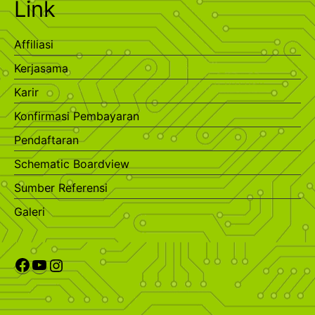
Link
Affiliasi
Kerjasama
Karir
Konfirmasi Pembayaran
Pendaftaran
Schematic Boardview
Sumber Referensi
Galeri