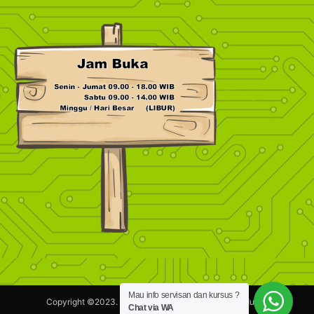
Mau info servisan dan kursus ?
Copyright ©2023.
Maestronik.com.
Hak Cipta dilindungi.
Chat via WA