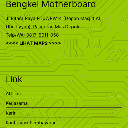
Bengkel Motherboard
Jl Pitara Raya RT07/RW14 (Depan Masjid Al
Ubudiyyah), Pancoran Mas Depok
Telp/WA: 0817-5011-058
<<<< LIHAT MAPS >>>>
Link
Affiliasi
Kerjasama
Karir
Konfirmasi Pembayaran