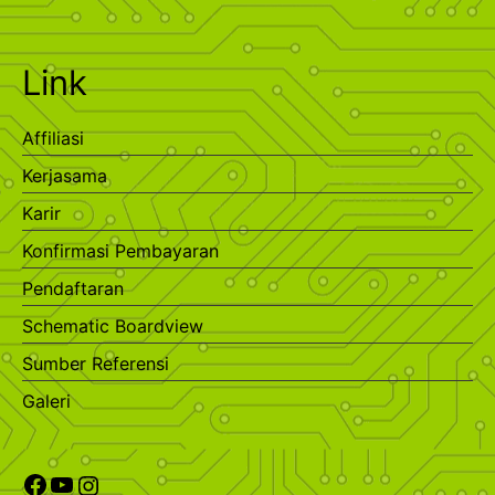
Link
Affiliasi
Kerjasama
Karir
Konfirmasi Pembayaran
Pendaftaran
Schematic Boardview
Sumber Referensi
Galeri