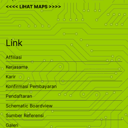
<<<< LIHAT MAPS >>>>
Link
Affiliasi
Kerjasama
Karir
Konfirmasi Pembayaran
Pendaftaran
Schematic Boardview
Sumber Referensi
Galeri