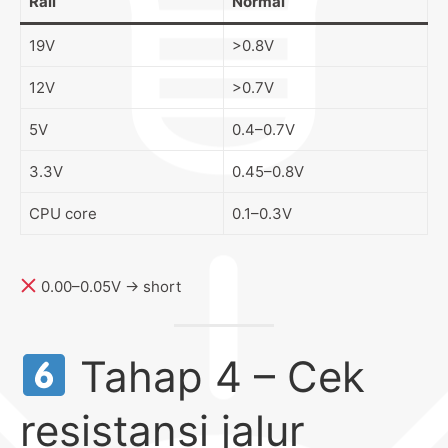
Rail
Normal
19V
>0.8V
12V
>0.7V
5V
0.4–0.7V
3.3V
0.45–0.8V
CPU core
0.1–0.3V
0.00–0.05V → short
Tahap 4 – Cek
resistansi jalur