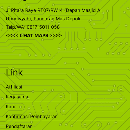
Jl Pitara Raya RT07/RW14 (Depan Masjid Al
Ubudiyyah), Pancoran Mas Depok
Telp/WA: 0817-5011-058
<<<< LIHAT MAPS >>>>
Link
Affiliasi
Kerjasama
Karir
Konfirmasi Pembayaran
Pendaftaran