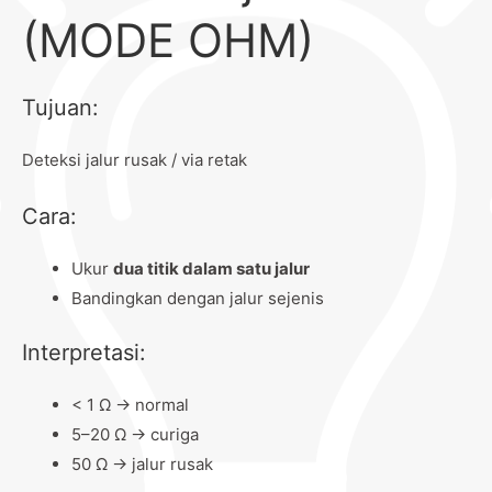
(MODE OHM)
Tujuan:
Deteksi jalur rusak / via retak
Cara:
Ukur
dua titik dalam satu jalur
Bandingkan dengan jalur sejenis
Interpretasi:
< 1 Ω → normal
5–20 Ω → curiga
50 Ω → jalur rusak