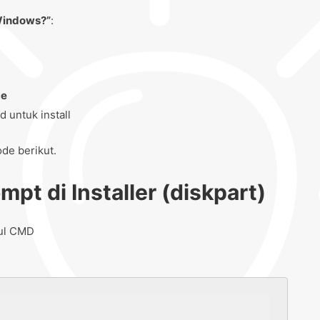
 Windows?”
:
ce
d untuk install
ode berikut.
t di Installer (diskpart)
ul CMD