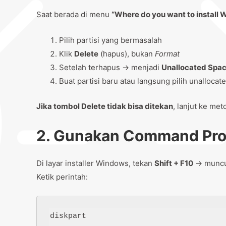
Saat berada di menu
“Where do you want to install
Pilih partisi yang bermasalah
Klik
Delete
(hapus), bukan
Format
Setelah terhapus → menjadi
Unallocated Spa
Buat partisi baru atau langsung pilih unallocate
Jika tombol Delete tidak bisa ditekan
, lanjut ke met
2. Gunakan Command Promp
Di layar installer Windows, tekan
Shift + F10
→ munc
Ketik perintah:
diskpart
