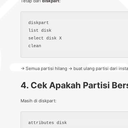
Tetap dari
diskpart
:
diskpart

list disk

select disk X

→ Semua partisi hilang → buat ulang partisi dari instal
4. Cek Apakah Partisi Ber
Masih di diskpart: