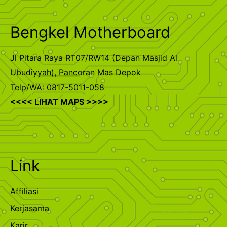
Bengkel Motherboard
Jl Pitara Raya RT07/RW14 (Depan Masjid Al
Ubudiyyah), Pancoran Mas Depok
Telp/WA: 0817-5011-058
<<<< LIHAT MAPS >>>>
Link
Affiliasi
Kerjasama
Karir