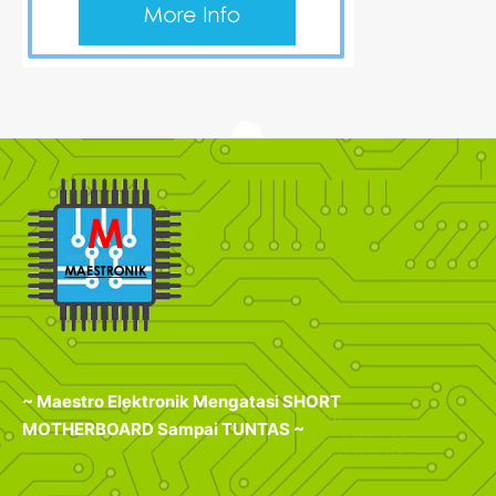
~ Maestro Elektronik Mengatasi SHORT
MOTHERBOARD Sampai TUNTAS ~