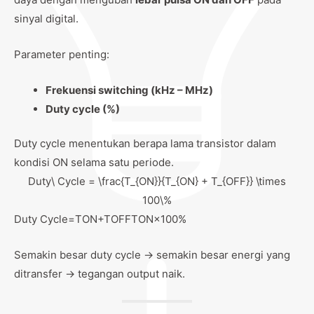
sinyal digital.
Parameter penting:
Frekuensi switching (kHz – MHz)
Duty cycle (%)
Duty cycle menentukan berapa lama transistor dalam
kondisi ON selama satu periode.
Duty\ Cycle = \frac{T_{ON}}{T_{ON} + T_{OFF}} \times
100\%
Duty Cycle=TON​+TOFF​TON​​×100%
Semakin besar duty cycle → semakin besar energi yang
ditransfer → tegangan output naik.