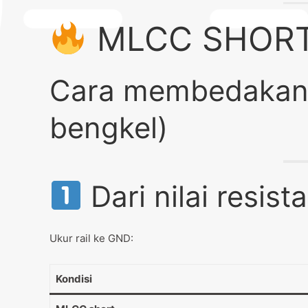
MLCC SHORT
Cara membedakann
bengkel)
Dari nilai resist
Ukur rail ke GND:
Kondisi