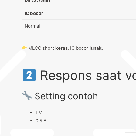
MLCC short
IC bocor
Normal
MLCC short
keras
. IC bocor
lunak
.
Respons saat vo
Setting contoh
1 V
0.5 A