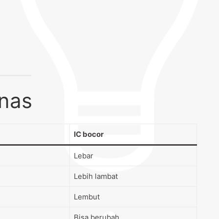
anas
IC bocor
Lebar
Lebih lambat
Lembut
Bisa berubah