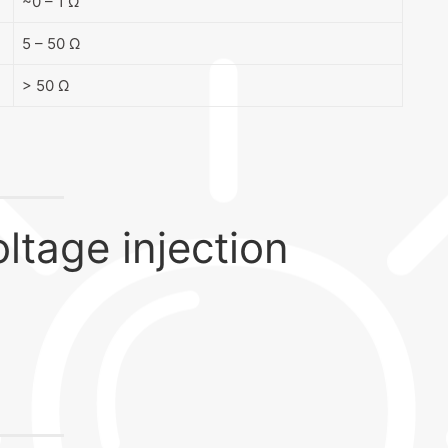
~0 – 1 Ω
5 – 50 Ω
> 50 Ω
ltage injection